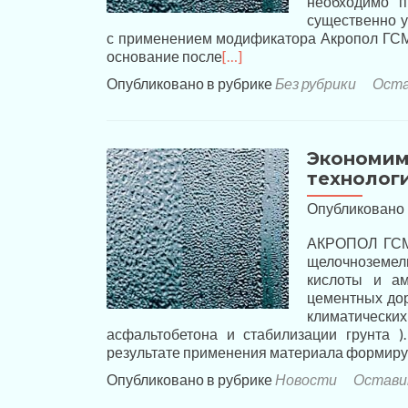
необходимо п
существенно у
с применением модификатора Акропол ГСМ
основание после
[…]
Опубликовано в рубрике
Без рубрики
Оста
Экономим
технолог
Опубликовано
АКРОПОЛ ГСМ 
щелочноземель
кислоты и ам
цементных дор
климатическ
асфальтобетона и стабилизации грунта 
результате применения материала формиру
Опубликовано в рубрике
Новости
Остави