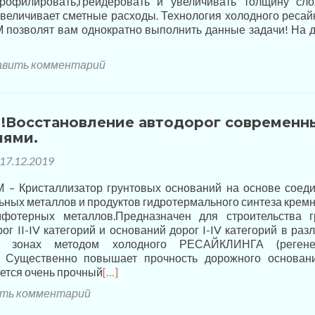
рофилировать,грейдеровать и увеличивать толщину сло
величивает сметные расходы. Технология холодного ресай
 позволят вам однократно выполнить данные задачи! На 
вить комментарий
!Восстановление автодорог современн
иями.
17.12.2019
– Кристаллизатор грунтовых оснований на основе соед
ных металлов и продуктов гидротермального синтеза крем
фотерных металлов.Предназначен для строительства г
ог II-IV категорий и оснований дорог I-IV категорий в раз
их зонах методом холодного РЕСАЙКЛИНГА (регене
). Существенно повышает прочность дорожного основа
ется очень прочный
[…]
ть комментарий