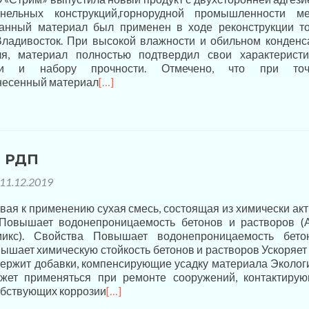
нельных конструкций,горнорудной промышленности м
Данный материал был применен в ходе реконструкции т
Владивосток. При высокой влажности и обильном конденс
ля, материал полностью подтвердил свои характерист
ии и набору прочности. Отмечено, что при точ
анесенный материал
[…]
м РДП
11.12.2019
вая к применению сухая смесь, состоящая из химически ак
 Повышает водонепроницаемость бетонов и растворов (
микс). Свойства Повышает водонепроницаемость бето
ышает химическую стойкость бетонов и растворов Ускоряет
ержит добавки, компенсирующие усадку материала Эколог
ожет применяться при ремонте сооружений, контактиру
обствующих коррозии
[…]