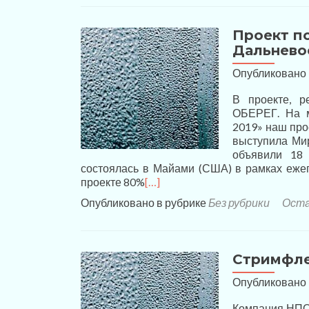
Проект п
Дальнево
Опубликовано
В проекте, р
ОБЕРЕГ. На м
2019» наш про
выступила Ми
объявили 18 
состоялась в Майами (США) в рамках еже
проекте 80%
[…]
Опубликовано в рубрике
Без рубрики
Оста
Стримфле
Опубликовано
Компания НПО 