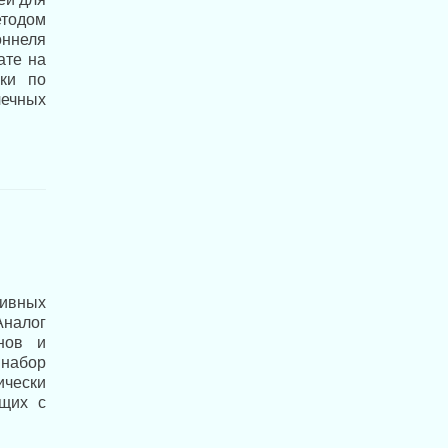
етодом
оннеля
ате на
ики по
ечных
тивных
Аналог
нов и
 набор
ически
ющих с