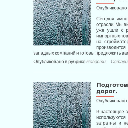
Опубликовано
Сегодня импо
отрасли. Мы в
уже ушли с р
импортных тов
на строймате
производитс
западных компаний и готовы предложить ва
Опубликовано в рубрике
Новости
Остави
Подготов
дорог.
Опубликовано
В настоящее в
используются
затратны и н