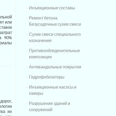
Инъекционные составы
ельной
Ремонт бетона.
ят или
Безусадочные сухие смеси
ставок
затрат
Сухие смеси специального
на 90%
назначения
риалы
Противообледенительные
композиции
Антивандальные покрытия
Гидрофобизаторы
Инъекционные насосы и
пакеры
дорог,
Разрушение зданий и
ологии
сооружений
тва их