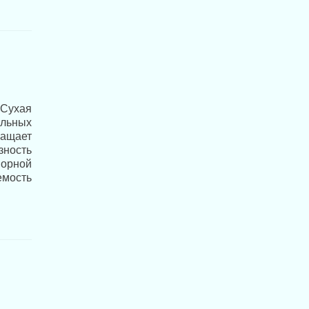
 Сухая
альных
ащает
зность
ворной
емость