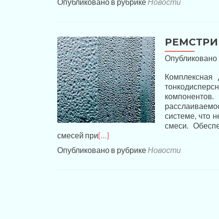
Опубликовано в рубрике
Новости
РЕМСТРИ
Опубликовано
Комплексная 
тонкодисперс
компонентов
расслаиваемос
системе, что 
смеси. Обесп
смесей при
[…]
Опубликовано в рубрике
Новости
Навигация
по