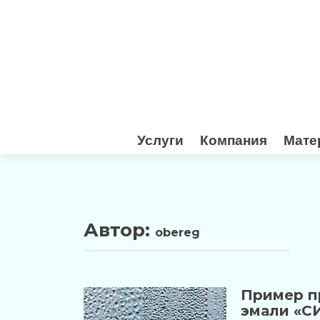
Перейти
Услуги
Компания
Мате
к
содержимому
Автор:
obereg
Пример п
эмали «С