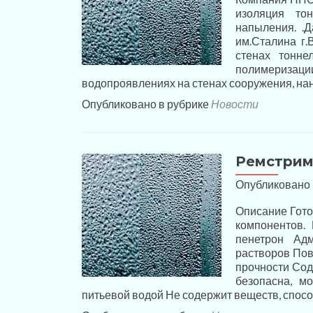
изоляция тон
напыления. .
им.Сталина г.
стенах тонне
полимеризац
водопроявлениях на стенах сооружения, н
Опубликовано в рубрике
Новости
Ремстри
Опубликовано
Описание Гото
компонентов.
пенетрон Ад
растворов Пов
прочности Сод
безопасна, м
питьевой водой Не содержит веществ, спос