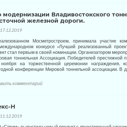
о модернизации Владивостокского тон
сточной железной дороги.
17.12.2019
еализованном Мосметростроем, принимала участие ко
еждународном конкурсе «Лучший реализованный проек
ект стал первым в своей номинации. Организатором мероп
ровая тоннельная Ассоциация. Победителей престижной 
ноября на торжественной церемонии награждения, к
годной конференции Мировой тоннельной ассоциации. В 
вить комментарий
кс-Н
11.12.2019
«Стрим» выпустила новый продукт с двухсторонней адгези