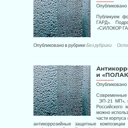
Опубликовано
Публикуем ф
ГАРД». Подр
«СИЛОКОР ГАРД
Опубликовано в рубрике
Без рубрики
Оста
Антикорр
и «ПОЛАК
Опубликовано
Современные 
ЭП-21 МП», к
Российского м
можно использ
части корпуса
антикоррозийные защитные композиц