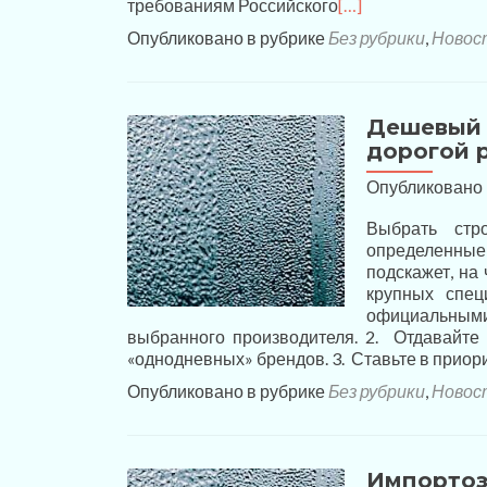
требованиям Российского
[…]
Опубликовано в рубрике
Без рубрики
,
Новос
Дешевый 
дорогой 
Опубликовано
Выбрать стр
определенные
подскажет, на
крупных спец
официальными 
выбранного производителя. 2. Отдавайте
«однодневных» брендов. 3. Ставьте в приор
Опубликовано в рубрике
Без рубрики
,
Новос
Импортоз