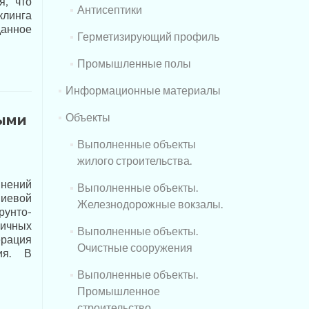
я, что
Антисептики
клинга
данное
Герметизирующий профиль
Промышленные полы
Информационные материалы
Объекты
ыми
Выполненные объекты
жилого строительства.
инений
Выполненные объекты.
ниевой
Железнодорожные вокзалы.
рунто-
личных
Выполненные объекты.
рация
Очистные сооружения
ния. В
Выполненные объекты.
Промышленное
строительство.