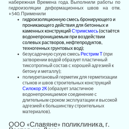
набережная Времена года. Выполнили работы по
гидроизоляции деформационных швов на отм.
+540. Применили
гидроизоляционную смесь бронирующего и
проникающего действия для бетонных и
каменных конструкций
Стримсмесь
(остаётся
водонепроницаемым при воздействии
солевых растворов, нефтепродуктов,
техногенных грунтовых вод);
безусадочную сухую смесь
Рестрим
Т
(при
затворении водой образует пластичный
тиксотропный состав с хорошей адгезией к
бетону и металлу);
полиуретановый герметик для герметизации
стыков и швов строительных конструкций
Силокор 2К
(образует эластичное
водонепроницаемое соединение с
длительным сроком эксплуатации и высокой
адгезией к большинству строительных
материалов).
ООО «Славяне» поликлиника, г.