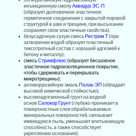
инъекционную смолу
Аквидур ЭС-П
(образует долговечное эластичное
герметичное соединение с закрытой поровой
структурой в шве и трещине, при высыхании
сохраняет свои эластичные свойства).
безусадочную сухую смесь
Рестрим
Т
(при
затворении водой образует пластичный
тиксотропный состав с хорошей адгезией к
бетону и металлу);
смесь
Стримфлекс
(образует бесшовное
эластичное гидроизоляционное покрытие,
чтобы сдерживать и перекрывать
микротрещины);
антикоррозийную эмаль
Полак-ЭП
(обладает
высокой химической стойкостью);
высокоадгезионный грунт на водной
основ
Силокор Грунт
(глубоко проникает в
поверхностные слои обрабатываемых
минеральных поверхностей, связывает
имеющуюся пыль, уменьшает впитывающую
способность, а также способствует
укреплению основания).